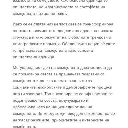
важноста на семејството како основна единица во
општеството, но и загриженоста за состојбата на
семејствата низ целиот свет.
Иако семејствата низ целиот свет се трансформираа
во текот на изминатите децении во однос на нивната
структура и како резултат на глобалните трендови и
демографските промени, Обединетите нации сè уште
го препознаваат семејството како основна
општествена единица.
Меѓународниот ден на семејствата дава можност да
се промовира свеста за прашањата поврзани со
семејствата и да се зголемат знаењето за
социјалните, економските и демографските процеси
што ги засегаат. Тоа инспирираше серија настани за
подигнување на свеста, вклучувајќи го и
одбележувањето на националниот ден на
семејството. Во многу земји, овој ден е можност да се
нагласат разликите, приоритетите и интересите на
семејствата.