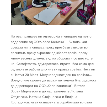
На ова прашање ни одговорија учениците од петто
одделение од ООУ„Коле Каниски“ – Битола, кои
среќата ни ја опишаа преку преубави стихови во
песнички, преку акростих од зборот среќа, преку
многу весели цртежи, ѕид на зборови и со што уште
не. Семејството, другарството, играта, беа само дел
од многуте работи што нив ги прават среќни. Нека ни
е Честит 20 Март -Меѓународниот ден на среќата…
Воедно ние сакаме да изразиме голема благодарност
до директорот на ООУ„Коле Канински“- Битола,
Зоран Мирчевски и до наставничките Лилјана
Стојковска, Наташа Стојановска и Билјана
Костадиновска за остварената соработката во оваа