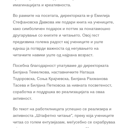
имагинацијата и креативноста.
Во рамките на посетата, директорката м-р Емилија
Стефановска Давкова им подари книга на учениците,
како симболичен подарок и поттик за понатамошно
другарување со книгите и читањето. Овој гест
предизвика голема радост кај учениците и уште
еднаш ја потврди важноста од негувањето на
читачките навики уште од најрана возраст.
Посебна благодарност упатуваме до директорката
Билјана Темелкова, наставничките Наташа
Тодоровска, Соња Крајчевска, Билјана Рахманова
Тасева и Билјана Петковска за нивната посветеност,
соработка и поддршка во реализацијата на оваа
активност.
Во текот на работилницата успешно се реализира и
активноста „Штафетно читање“, преку која учениците
читаа со голем ентузијазам, меѓусебно се охрабруваа