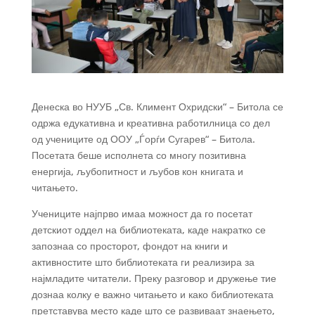
Денеска во НУУБ „Св. Климент Охридски“ – Битола се
одржа едукативна и креативна работилница со дел
од учениците од ООУ „Ѓорѓи Сугарев“ – Битола.
Посетата беше исполнета со многу позитивна
енергија, љубопитност и љубов кон книгата и
читањето.
Учениците најпрво имаа можност да го посетат
детскиот оддел на библиотеката, каде накратко се
запознаа со просторот, фондот на книги и
активностите што библиотеката ги реализира за
најмладите читатели. Преку разговор и дружење тие
дознаа колку е важно читањето и како библиотеката
претставува место каде што се развиваат знаењето,