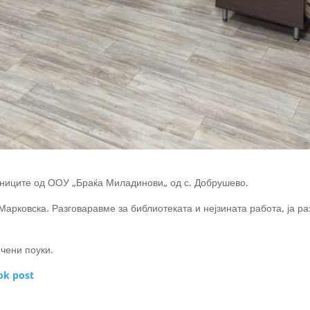
ениците од ООУ „Браќа Миладинови„ од с. Добрушево.
Марковска. Разговаравме за библиотеката и нејзината работа, ја ра
ечени поуки.
ok post