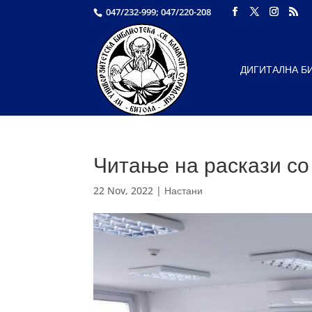
047/232-999; 047/220-208
ДИГИТАЛНА Б
Читање на раскази со
22 Nov, 2022
|
Настани