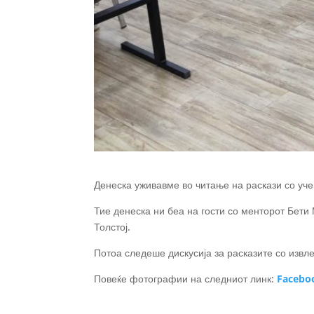
Денеска уживавме во читање на раскази со уч
Тие денеска ни беа на гости со менторот Бети 
Толстој.
Потоа следеше дискусија за расказите со извл
Повеќе фотографии на следниот линк:
Facebo