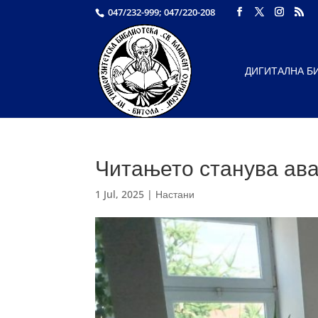
047/232-999; 047/220-208
ДИГИТАЛНА Б
Читањето станува аван
1 Jul, 2025
|
Настани