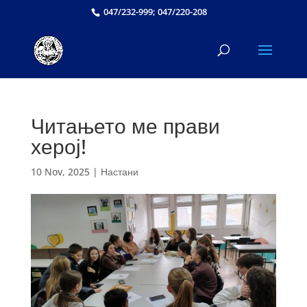
047/232-999; 047/220-208
Читањето ме прави
херој!
10 Nov, 2025
|
Настани