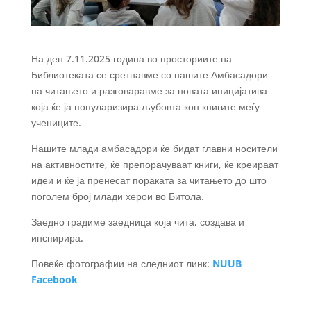
На ден 7.11.2025 година во просториите на
Библиотеката се сретнавме со нашите Амбасадори
на читањето и разговаравме за новата иницијатива
која ќе ја популаризира
љубовта кон книгите меѓу
учениците.
Нашите млади амбасадори ќе бидат главни носители
на активностите, ќе препорачуваат книги, ќе креираат
идеи и ќе ја пренесат пораката за читањето до што
поголем број млади херои во Битола.
Заедно градиме заедница која чита, создава и
инспирира.
Повеќе фотографии на следниот линк:
NUUB
Facebook