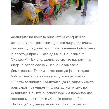
Ходниците на нашата библиотека секој ден се
исполнети со прекрасните детски лица, чии очиња
светкаат од љубопитност. Вчера нашата библиотека
ја посетија првачињата од ООУ „Св. Климент
Охридски“ – Битола заедно со своите наставнички
Лилјана Алабаковска и Весна Аврамовска
Димитровска. Тие имаа можност да ја разгледаат
библиотеката, да научат многу нови работи за
книгите, весниците, честитките, да го видат музејот,
роднокрајниот оддел и на крај да им читаме во
читалните. Нашите библиотекари им прочитаа две
прекрасни сликовници „Кога ќе пораснеш“ и
„Темница“, а учениците им нацртаа прекрасни