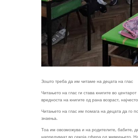
Зошто треба да им читаме на децата на глас
Читањето на глас ги става книгите во центарот 
вредноста на книгите од рана возраст, најчест
Читањето на глас им помага на децата да го п
знаења.
Тоа им овозможува и на родителите, бабите,
д
напредуваат во секоја сфера од живеењето. На