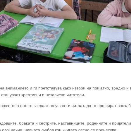
на вниманието и ги претставува како извори на пријатно, вредно и в
о стануваат креативни и независни читатели.
оврзат она што го гледаат, слушаат и читаат, да го прошират вокал
едовците, браќата и сестрите, наставниците, роднините и пријатели
 овој начин, нивната љубов кон книгата лесно се пренесува.