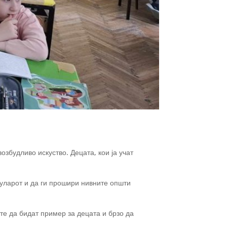
озбудливо искуство. Децата, кои ја учат
буларот и да ги прошири нивните општи
те да бидат пример за децата и брзо да