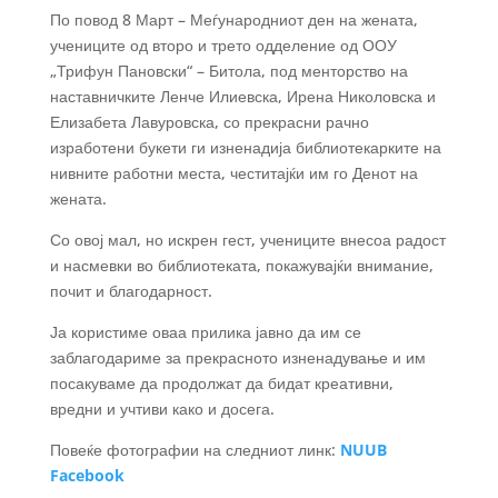
По повод 8 Март – Меѓународниот ден на жената,
учениците од второ и трето одделение од ООУ
„Трифун Пановски“ – Битола, под менторство на
наставничките Ленче Илиевска, Ирена Николовска и
Елизабета Лавуровска, со прекрасни рачно
изработени букети ги изненадија библиотекарките на
нивните работни места, честитајќи им го Денот на
жената.
Со овој мал, но искрен гест, учениците внесоа радост
и насмевки во библиотеката, покажувајќи внимание,
почит и благодарност.
Ја користиме оваа прилика јавно да им се
заблагодариме за прекрасното изненадување и им
посакуваме да продолжат да бидат креативни,
вредни и учтиви како и досега.
Повеќе фотографии на следниот линк:
NUUB
Facebook