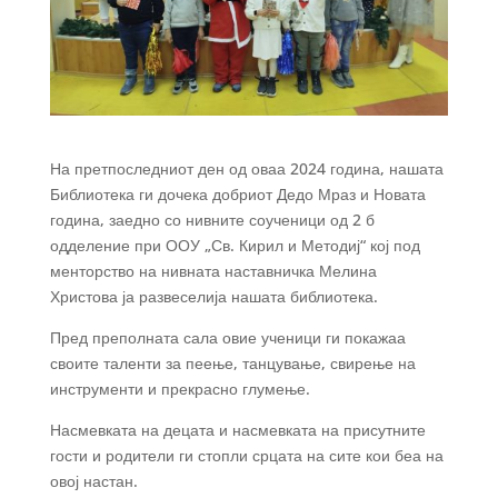
На претпоследниот ден од оваа 2024 година, нашата
Библиотека ги дочека добриот Дедо Мраз и Новата
година, заедно со нивните соученици од 2 б
одделение при ООУ „Св. Кирил и Методиј“ кој под
менторство на нивната наставничка Мелина
Христова ја развеселија нашата библиотека.
Пред преполната сала овие ученици ги покажаа
своите таленти за пеење, танцување, свирење на
инструменти и прекрасно глумење.
Насмевката на децата и насмевката на присутните
гости и родители ги стопли срцата
на сите кои беа на
овој настан.