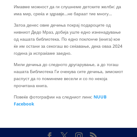
Имавме можност да ги слушнеме детските желби: да
има мир, среќа и здравје…не бараат тие многу…
Затоа денес овие дечиња покрај подароците од
нивниот Дедо Мраз, добија уште едно изненадување
од нашата библиотека. По едно поклонче (книга) кое
ќе им остани за секогаш во сеќавање, дека оваа 2024
година ја испраќаме заедно.
Мили дечиња до следното другарување, а до тогаш
нашата Библиотека Ги очекува сите дечиња, зимскиот
распуст да го поминеме весели и со по некоја
прочитана книга.
Повеќе фотографии на следниот линк:
NUUB
Facebook