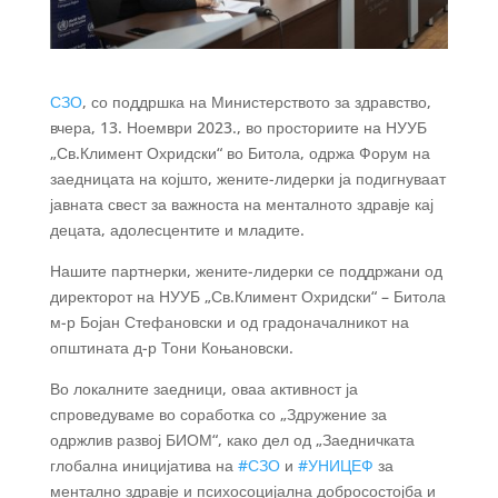
СЗО
, со поддршка на Министерството за здравство,
вчера, 13. Ноември 2023., во просториите на НУУБ
„Св.Климент Охридски“ во Битола, одржа Форум на
заедницата на којшто, жените-лидерки ја подигнуваат
јавната свест за важноста на менталното здравје кај
децата, адолесцентите и младите.
Нашите партнерки, жените-лидерки се поддржани од
директорот на НУУБ „Св.Климент Охридски“ – Битола
м-р Бојан Стефановски и од градоначалникот на
општината д-р Тони Коњановски.
Во локалните
заедници, оваа активност ја
спроведуваме во соработка со „Здружение за
одржлив развој БИОМ“, како дел од „Заедничката
глобална иницијатива на
#СЗО
и
#УНИЦЕФ
за
ментално здравје и психосоцијална добросостојба и