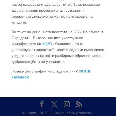
развој на децата и адолесцентите“. Така, помагаме
да се унапреди превенцијата, третманот и
отворената дискусија за менталното здравје на
младите.
Во текот на денешната посетата на ООУ„Св.Климент
Охридски“ – Битола, кое што учествува во
иницијативата на
#СЗО
„Училишта што го
унапредуваат здравјето“, жените-лидерки имаа личен
увид во начинот на кој ги разбираме образованието и
добросостојбата на учениците.
Повеќе фотографии на следниот линк:
NUUB
Facebook
© Copyright 2022 Национална установа -