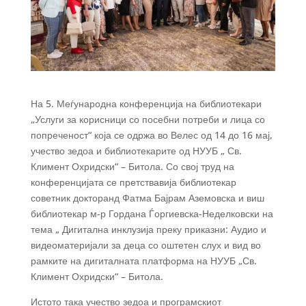
На 5. Меѓународна конференција на библиотекари
„Услуги за корисници со посебни потреби и лица со
попреченост“ која се одржа во Велес од 14 до 16 мај,
учество зедоа и библиотекарите од НУУБ „ Св.
Климент Охридски“ – Битола. Со свој труд на
конференцијата се претствавија библиотекар
советник докторанд Фатма Бајрам Аземовска и виш
библиотекар м-р Гордана Ѓоргиевска-Неделковски на
тема „ Дигитална инклузија преку приказни: Аудио и
видеоматеријали за деца со оштетен слух и вид во
рамките на дигиталната платформа на НУУБ „Св.
Климент Охридски“ – Битола.
Истото така учество зедоа и програмскиот