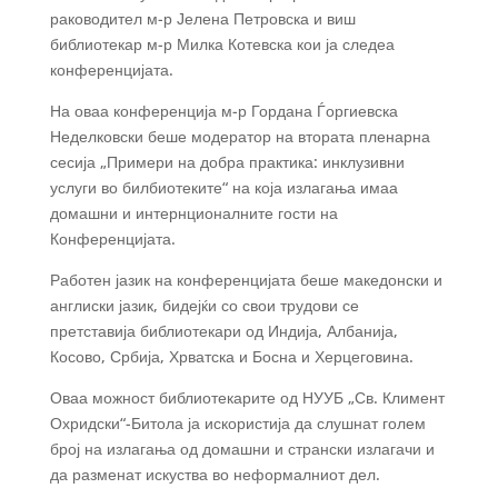
раководител м-р Јелена Петровска и виш
библиотекар м-р Милка Котевска кои ја следеа
конференцијата.
На оваа конференција м-р Гордана Ѓоргиевска
Неделковски беше модератор на втората пленарна
сесија „Примери на добра практика: инклузивни
услуги во билбиотеките“ на која излагања имаа
домашни и интернционалните гости на
Конференцијата.
Работен јазик на конференцијата беше македонски и
англиски јазик, бидејќи со свои трудови се
претставија библиотекари од Индија, Албанија,
Косово, Србија, Хрватска и Босна и Херцеговина.
Оваа можност библиотекарите од НУУБ „Св. Климент
Охридски“-Битола ја искористија да слушнат голем
број на излагања од домашни и странски излагачи и
да разменат искуства во неформалниот дел.