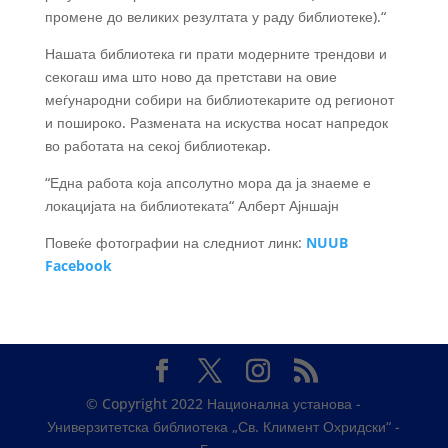
промене до великих резултата у раду библиотеке).“
Нашата библиотека ги прати модерните трендови и
секогаш има што ново да претстави на овие
меѓународни собири на библиотекарите од регионот
и пошироко. Размената на искуства носат напредок
во работата на секој библиотекар.
“Една работа која апсолутно мора да ја знаеме е
локацијата на библиотеката“ Алберт Ајншајн
Повеќе фотографии на следниот линк:
NUUB
Facebook
© Copyright 2022 Национална установа -
Универзитетска библиотека „Св. Климент Охридски“ -