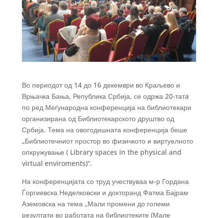
Во периодот од 14 до 16 декември во Краљево и
Врњачка Бања, Република Србија, се одржа 20-татa
по ред Меѓународна конференција на библиотекари
организирана од Библиотекарското друштво од
Србија. Тема на овогодишната конференција беше
„Библиотечниот простор во физичкото и виртуелното
опкружување ( Library spaces in the physical and
virtual enviroments)“.
На конференцијата со труд учествуваа м-р Гордана
Ѓоргиевска Неделковски и докторанд Фатма Бајрам
Аземовска на тема „Мали промени до големи
резултати во работата на библиотеките (Мале