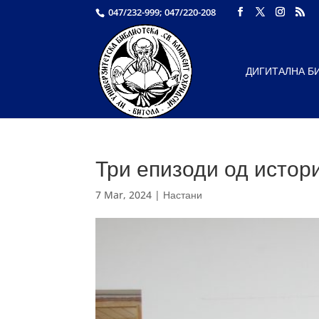
047/232-999; 047/220-208
ДИГИТАЛНА Б
Три епизоди од истор
7 Mar, 2024
|
Настани