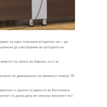
уваат на еден поинаков историски час – да
уштински да учествуваме во културата на
о животот на
луѓето во Европа, но и за
ванието на девојчињата на преминот помеѓу 19
ркетинг и односи со јавноста во Битолската
учност се доказ дека не секогаш женскиот пол