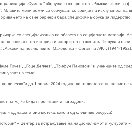
 огранизација „Сумнал“ зборуваше за проектот „Ромски школи за ф
. Младите жени ромки се соочуваат со социјална исклученост на д
. Уривањето на овие бариери бара специфична обука за лидерство,
ичарка со специјализација во областа на социјалната историја. Ав
а на социјалната историја и историјата на жените. Пишува и есеи 
ка: „Архиви на невидливите: Македонка – Орган на АФЖ (1944-1952),
Даме Груев“, „Гоце Делчев“, „Трифун Пановски“ и учениците од сре
о пишуваат на тема
 до денеска“и до 1 април 2024 година да го достават на нашиот е-
нот на кој ќе бидат прочитани и наградени.
ијали од нашата Библиотека, како и од следниве ресурси:
стории“ – Центар за истражување на национализмот и културата – 