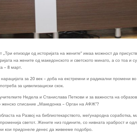
от „Три епизоди од историјата на жените“ имаа можност да присуств
ијата на жените од македонското и светското минато, а со тоа и с
 – 8 март.
нарацијата за 20 век – доба на екстремни и радикални промени в
потреба за цивилизациски скок.
 учителките Недела и Станислава Петкови и за важноста на образо
во женско списание „Македонка – Орган на АФЖ“?
бласта на Развој на библиотекарството, меѓународна соработка, ма
променија светот. Жените низ годините, со нивната храброст и одл
ени кои придонеле денес да живееме подобро.