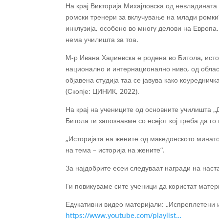
На крај Викторија Михајловска од невладината
ромски тренери за вклучување на млади ромки“
инклузија, особено во многу делови на Европа
нема училишта за тоа.
М-р Ивана Хаџиевска е родена во Битола, истор
национално и интернационално ниво, од област
објавена студија таа се јавува како коуреднич
(Скопје: ЦИНИК, 2022).
На крај на учениците од основните училишта „
Битола ги запознавме со есејот кој треба да г
„Историјата на жените од македонското минато
на тема – историја на жените“.
За најдобрите есеи следуваат награди на наста
Ги повикуваме сите ученици да користат матер
Едукативни видео материјали: „Испреплетени и
https://www.youtube.com/playlist…