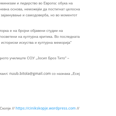
еминизам и лидерство во Европа: обука на
невна основа, неможејќи да постигнат целосна
 зајакнување и самодоверба, но во моментот
торка е на бројни објавени студии на
посветени на културна критика. Во последната
 историски искуства и културна меморија“
дното училиште СОУ „Јосип Броз Тито“ –
маил: nuub.bitola@gmail.com со назнака „Есеј
Скопје //
https://cinikskopje.wordpress.com
//