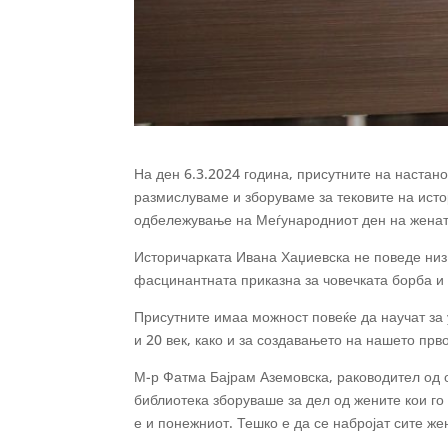
На ден 6.3.2024 година, присутните на настан
размислуваме и зборуваме за тековите на истор
одбележување на Меѓународниот ден на жената
Историчарката Ивана Хаџиевска не поведе низ 
фасцинантната приказна за човечката борба и 
Присутните имаа можност повеќе да научат за
и 20 век, како и за создавањето на нашето пр
М-р Фатма Бајрам Аземовска, раководител од о
библиотека зборуваше за дел од жените кои го 
е и понежниот. Тешко е да се набројат сите ж