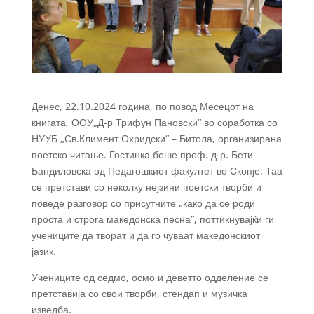
Денес, 22.10.2024 година, по повод Месецот на
книгата, ООУ„Д-р Трифун Пановски” во соработка со
НУУБ „Св.Климент Охридски“ – Битола, организирана
поетско читање. Гостинка беше проф. д-р. Бети
Бандиловска од Педагошкиот факултет во Скопје. Таа
се претстави со неколку нејзини поетски творби и
поведе разговор со присутните „како да се роди
проста и строга македонска песна”, поттикнувајќи ги
учениците да творат и да го чуваат македонскиот
јазик.
Учениците од седмо, осмо и деветто одделение се
претставија со свои творби, стендап и музичка
изведба.