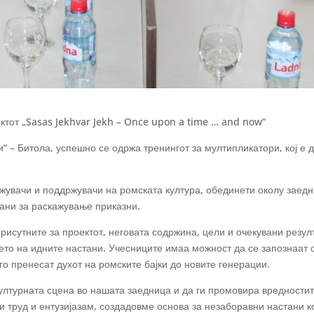
ктот „Sasas Jekhvar Jekh – Once upon a time … and now“
 – Битола, успешно се одржа тренингот за мултипликатори, кој е д
ажувачи и поддржувачи на ромската култура, обединети околу заедн
тани за раскажување приказни.
исутните за проектот, неговата содржина, цели и очекувани резулт
то на идните настани. Учесниците имаа можност да се запознаат с
го пренесат духот на ромските бајки до новите генерации.
културната сцена во нашата заедница и да ги промовира вредностит
ки труд и ентузијазам, создадовме основа за незаборавни настани 