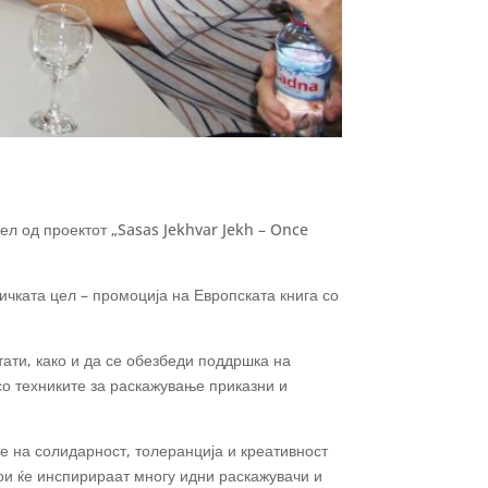
ел од проектот „Sasas Jekhvar Jekh – Once
ичката цел – промоција на Европската книга со
ати, како и да се обезбеди поддршка на
о техниките за раскажување приказни и
е на солидарност, толеранција и креативност
кои ќе инспирираат многу идни раскажувачи и