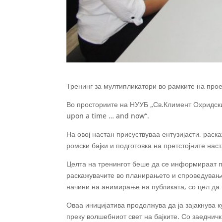
Тренинг за мултипликатори во рамките на прое
Во просториите на НУУБ „Св.Климент Охридски“
upon a time … and now“.
На овој настан присуствуваа ентузијасти, раск
ромски бајки и подготовка на претстојните нас
Целта на тренингот беше да се информираат пр
раскажувачите во планирањето и спроведување
начини на анимирање на публиката, со цел да 
Оваа иницијатива продолжува да ја зајакнува 
преку волшебниот свет на бајките. Со заеднич