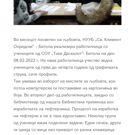
Во месецот посветен на љубовта, НУУБ „Св. Климент
Охридски“ – Битола реализира работилница со
учениците од СОУ „Таки Даскалот“- Битола на ден
08.02.2022 г. На оваа работилница учество зедоа
учениците од прва до четврта година од графичката
струка, сите профили.
Тие уживаа во изборот на мислите за љубовта, кои
потоа компјутерски ги поставивме на картончиња во
боја. Во вториот дел од работилницата, заедно со
библиотекар од нашата Библиотека преминаа кон
изработката на тефтерчиња. Процесот на изработка
на тефтерче и не е така едноставен. Неколку групи
од ученици имаа поделени задачи. Едни сечеа, други
ги шиеја со жица низ превојот со рачна кламерица