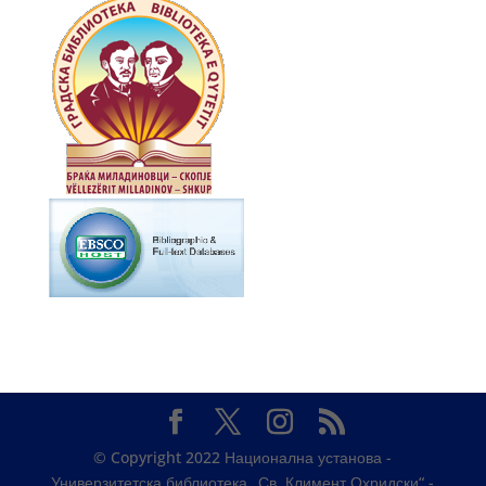
© Copyright 2022 Национална установа -
Универзитетска библиотека „Св. Климент Охридски“ -