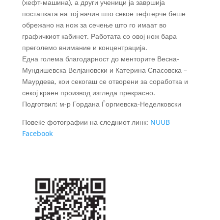
(хефт-машина), а други ученици ја завршија
постапката на тој начин што секое тефтерче беше
обрежано на нож за сечење што го имаат во
графичкиот кабинет. Работата со овој нож бара
преголемо внимание и концентрација.
Една голема благодарност до менторите Весна-
Мундишевска Велјановски и Катерина Спасовска –
Маурдева, кои секогаш се отворени за соработка и
секој краен производ изгледа прекрасно.
Подготвил: м-р Гордана Ѓоргиевска-Неделковски
Повеќе фотографии на следниот линк:
NUUB
Facebook