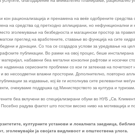
а услугите, благодарение на внимателно планирање, рационално у
и кон рационализација и пренамена на веќе одобрените средства с
ена на средства од претходно аплицирани, но нефункционални и 
есто зголемување на безбедноста и магацински простор за прави
атски преглед на вработените, ставање во функција на сите хидра
збедени и донации. Со тоа се создадоа услови за уредување на це
рафските публикации. Во рамки на овој процес, беше инсталирана
 материјал, набавени беа метални конзолни рафтови и носечки стол
 се надминаа сериозните проблеми со кои ги затекнав на почетокот
пи и во несоодветни влажни простории. Дополнително, повторно а
убликации за издавање, кој ќе ги исполнува сите релевантни меѓун
екти, очекуваме поддршка од Министерството за култура и туризам
ените беа вклучени во специјализирани обуки во НУБ „Св. Климент 
Посебно радува фактот што постои високо ниво на мотивација и п
рзитетите, културните установи и локалната заедница, библио
т, зголемувајќи ја својата видливост и општествена улога.