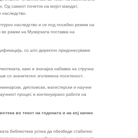
. Од самиот почеток на мојот мандат,
о наследство.
ултурно наследство и се под посебен режим на
 во рамки на Музејската поставка на
одификација, со што директно придонесуваме
иотеката, како и значајна набавка на стручна
аше со значително зголемена посетеност.
еминарски, дипломски, магистерски и научни
-научниот процес и континуирано работи на
тека во текот на годината и на кој начин
ката библиотека успеа да обезбеди стабилно