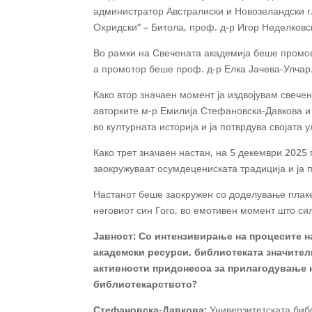
администратор Австралиски и Новозеландски г
Охридски“ – Битола, проф. д-р Игор Неделковск
Во рамки на Свечената академија беше промовир
а промотор беше проф. д-р Елка Јачева-Улчар
Како втор значаен момент ја издвојувам свече
авторките м-р Емилија Стефановска-Давкова и 
во културната историја и ја потврдува својата
Како трет значаен настан, на 5 декември 2025
заокружуваат осумдецениската традиција и ја 
Настанот беше заокружен со доделување плакет
неговиот син Гого, во емотивен момент што си
Јавност
:
Со интензивирање на процесите н
академски ресурси, библиотеката значителн
активности придонесоа за прилагодување н
библиотекарството?
Стефановска-Давкова
:
Универзитетската библ