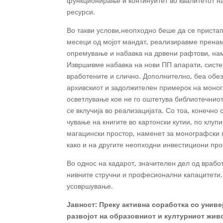
функционирање и континуитет во квалитетот н
ресурси.
Во такви услови,неопходно беше да се пристап
месеци од мојот мандат, реализиравме пренам
опремување и набавка на дрвени рафтови, нам
Извршивме набавка на нови ПП апарати, систем
вработените и слично. Дополнително, беа обе
архивскиот и задолжителен примерок на моног
осветлување кое не го оштетува библиотечниот
се вклучија во реализацијата. Со тоа, конечно
чување на книгите во картонски кутии, по клу
магацински простор, наменет за монографски п
како и на другите неопходни инвестициони про
Во однос на кадарот, значителен дел од вработ
нивните стручни и професионални капацитети. 
усовршување.
Јавност
:
Преку активна соработка со униве
развојот на образовниот и културниот живо