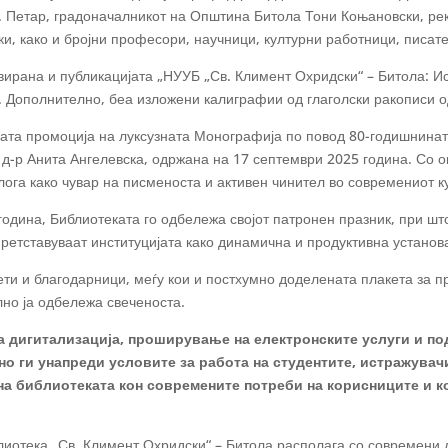
. Петар, градоначалникот на Општина Битола Тони Коњановски, рек
и, како и бројни професори, научници, културни работници, писате
ана и публикацијата „НУУБ „Св. Климент Охридски“ – Битола: Истор
. Дополнително, беа изложени калиграфии од глаголски ракописи о
ната промоција на луксузната Монографија по повод 80-годишнинат
д-р Анита Ангелевска, одржана на 17 септември 2025 година. Со о
 улога како чувар на писменоста и активен чинител во современиот к
 година, Библиотеката го одбележа својот патронен празник, при шт
претставуваат институцијата како динамична и продуктивна установ
и и благодарници, меѓу кои и постхумно доделената плакета за пр
лно ја одбележа свеченоста.
а дигитализација, проширување на електронските услуги и по
о ги унапреди условите за работа на студентите, истражувач
а библиотеката кон современите потреби на корисниците и к
иотека „Св. Климент Охридски“ – Битола располага со современи д