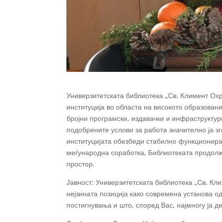
Универзитетската библиотека „Св. Климент Ох
институција во областа на високото образован
бројни програмски, издавачки и инфраструктурн
подобрените услови за работа значително ја з
институцијата обезбеди стабилно функционира
меѓународна соработка, Библиотеката продолжу
простор.
Јавност: Универзитетската библиотека „Св. Кл
нејзината позиција како современа установа од
постигнувања и што, според Вас, најмногу ја 