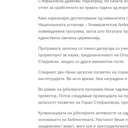
Стефановска-Давкова: Најнапред, би сакала и
отчет за сработеното во првата година од мојо
Како најзначајно достигнување од изминатата 
Националната установа – Универзитетска библ
повеќедневна програма, затоа што богатата тр
единствена свечена церемонија.
Програмата започна со панел-дискусија со уче
проректорот за наука, градоначалникот на Опш
Стерјовски, заедно со други еминентни гости.
Следниот ден беше целосно посветен на поран
институцијата. Во исто време, беа наградени и
Во рамки на јубилејната програма беше одржан
промотор. Потоа следуваше промоцијата на пуб
каталогот посветен на Горан Стефановски, про
Кулминацијата на јубилејните активности се о
основањето на Библиотеката. Настанот беше пр
академскиот живот, меѓу кои и претседателка