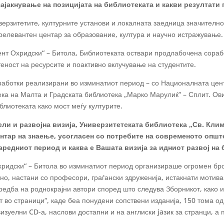
ајакнување на позицијата на библиотеката и какви резултати 
ерзитетите, културните установи и локалната заедница значително 
 релевантен центар за образование, култура и научно истражување.
ент Охридски“ – Битола, Библиотеката оствари продлабочена сораб
еност на ресурсите и поактивно вклучување на студентите.
работки реализирани во изминатиот период – со Националната цен
ка на Малта и Градската библиотека „Марко Марулиќ“ – Сплит. Ови
блиотеката како мост меѓу културите.
ли и развојна визија, Универзитетската библиотека „Св. Кли
нтар на знаење, усогласен со потребите на современото општ
аредниот период и каква е Вашата визија за идниот развој на
ридски“ – Битола во изминатиот период организираше огромен бро
бно, настани со професори, граѓански здруженија, истакнати мотива
редба на роднокрајни автори според што следува Зборникот, како 
т во страници“, каде беа понудени сопствени изданија, 150 тома о
визуелни CD-а, наслови достапни и на англиски jaзик за странци, а