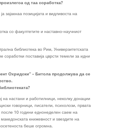
произлегоа од таа соработка?
ја зајакнаа позицијата и видливоста на
отка со факултетите и наставно-научниот
трална библиотека во Рим, Универзитетската
е соработки поставија цврсти темели за идни
мент Охридски“ – Битола продолжува да се
ество.
 библиотеката?
ј на настани и работилници, неколку донации
циски говорници, писатели, психолози, првата
и после 10 години еднонеделен саем на
д македонската книжевност и ѕвездите на
 посетеноста беше огромна.