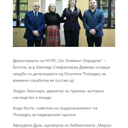
Директорката на НУУБ „Св. Климент Охридски“ –
Битола, м-р Емилија Стефановска Давкова оствари
средба со делегацијата од Општина Поградец за
взаемна соработка во состав од:
Ледјан Зеќолари, директор за туризам, културно
наследство и млади;
Анди Коста, советник на градоначалникот на
Поградец за надворешни односи;
Афердита Дука, одговорна за библиотеката „Мируш