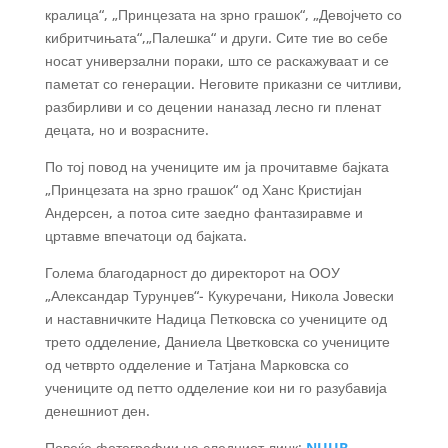
кралица“, „Принцезата на зрно грашок“, „Девојчето со
кибритчињата“,„Палешка“ и други. Сите
тие во себе
носат универзални пораки, што се раскажуваат и се
паметат со генерации. Неговите приказни се читливи,
разбирливи и со децении наназад лесно ги пленат
децата, но и возрасните.
По тој повод на учениците им ја прочитавме бајката
„Принцезата на зрно грашок“ од Ханс Кристијан
Андерсен, а потоа сите заедно фантазиравме и
цртавме впечатоци од бајката.
Голема благодарност до директорот на ООУ
„Александар Турунџев“- Кукуречани, Никола Јовески
и наставничките Надица Петковска со учениците од
трето одделение, Даниела Цветковска со учениците
од четврто одделение и Татјана Марковска со
учениците од петто одделение кои ни го разубавија
денешниот ден.
Повеќе фотографии на следниот линк:
NUUB