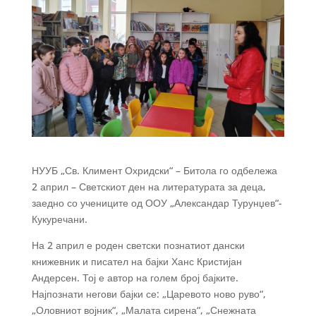
НУУБ „Св. Климент Охридски“ – Битола го одбележа
2 април – Светскиот ден на литературата за деца,
заедно со учениците од ООУ „Александар Турунџев“-
Кукуречани.
На 2 април е роден светски познатиот дански
книжевник и писател на бајки Ханс Кристијан
Андерсен. Тој е автор на голем број бајките.
Најпознати негови бајки се: „Царевото ново руво“,
„Оловниот војник“, „Малата сирена“, „Снежната