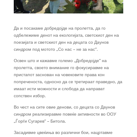
Да и посакаме добредојде на пролетта, да го
одбележиме денот на екологијата, светскиот ден на
поезијата и светскиот ден на децата со Даунов
синдром под мотото „Со нас – не за нас“.
Освен што и кажавме големо „Добредојде“ на
пролетта, своето внимание го фокусиравме на
пристапот заснован на човековите права кон
попреченоста, односно да се третираат праведно, да
имаат исти можности и слобода да направат
сопствен избор.
Во чест на сите овие денови, со децата со Даунов
синдром
реализиравме повеќе активности во ООУ
„Ѓорѓи Сугарев“ – Битола.
Засадивме цвеќиња во различни бои, нацртавме