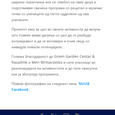
шарени чорапчиња кои се симбол на овие деца и
подготвивме свечена програма со рецитал и музички
точки со учениците од петто одделени од ова
училиште.
Проектот има за цел во своите активности да вклучи
што повеќе вакви дечиња со цел да го разбуди
ентузијазмот и да ги мотивира и оние лица со
навидум помали потенцијали.
Голема благодарност до Green Garden Centar &
Rasadnik и Meri Mrmacovska и сите учесници во
реализацијата на активностите и до сите присутни
кои ја збогатија програмата.
Повеќе фотографии на следниот линк:
NUUB
Facebook