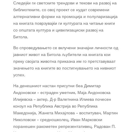
Следејќи ги светските трендови и текови на развој на
библиотеките, со овој проект се нудат современи
алтернативни форми на промоција и полуларизација
на книгата поврзувајќи ги културата на читање книги
со општата култура и цивилизациски развој на
Битола.
Во спроведувањето се вклучени значајни личности од
јавниот живот на Битола љубители на книгата кои
преку својата животна приказна им го претставуваат
значењето на книгите во постигнувањето на нивниот
успех.
На денешниот настан присутни беа Димитар
Андоновски – естраден уметник, Маја Андоновска
Илијевска – актер, Д-р Валетнина Илиева почесен
конзул на Република Австрија во Република
Македонија, Жанета Михајлова – воспитувач, Мартин
Николовски – средношколец, Иван Марковски
поранешен ракометен репрезентативец, Радован П.