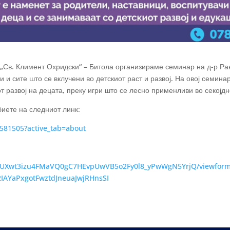
„Св. Климент Охридски“ – Битола организираме семинар на д-р Ран
и сите што се вклучени во детскиот раст и развој. На овој семина
от развој на децата, преку игри што се лесно применливи во секојд
биете на следниот
линк:
581505?active_tab=about
LSfqUXwt3izu4FMaVQ0gC7HEvpUwVB5o2Fy0l8_yPwWgN5YrjQ/viewfor
IAYaPxgotFwztdJneuaJwjRHnsSI