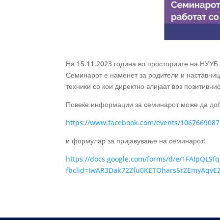
На 15.11.2023 година во просториите на НУУБ 
Семинарот е наменет за родители и наставници 
техники со кои директно влијаат врз позитивни
Повеќе информации за семинарот може да до
https://www.facebook.com/events/1067669087
и формулар за пријавување на семинарот:
https://docs.google.com/forms/d/e/1FAIpQ
fbclid=IwAR3Dak72Zfu0KETOhars5rZEmyAqvE2