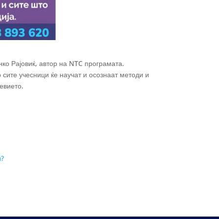
ко Рајовиќ, автор на NTC програмата.
р сите учесници ќе научат и осознаат методи и
невието.
m?