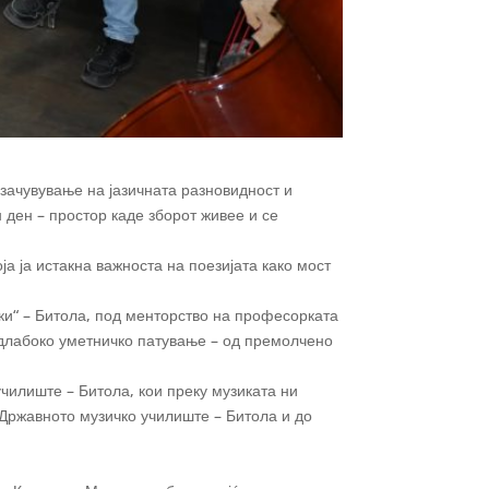
 зачувување на јазичната разновидност и
 ден – простор каде зборот живее и се
а ја истакна важноста на поезијата како мост
ки“ – Битола, под менторство на професорката
о длабоко уметничко патување – од премолчено
чилиште – Битола, кои преку музиката ни
Државното музичко училиште – Битола и до