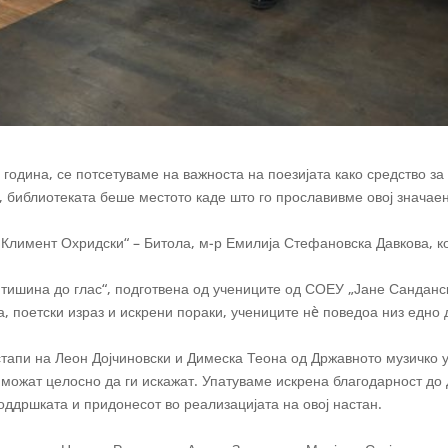
година, се потсетуваме на важноста на поезијата како средство за
о, библиотеката беше местото каде што го прославивме овој значаен
Климент Охридски“ – Битола, м-р Емилија Стефановска Давкова, кој
 тишина до глас“, подготвена од учениците од СОЕУ „Јане Санданс
а, поетски израз и искрени пораки, учениците нè поведоа низ едн
тапи на Леон Дојчиновски и Димеска Теона од Државното музичко у
можат целосно да ги искажат. Упатуваме искрена благодарност до 
ддршката и придонесот во реализацијата на овој настан.