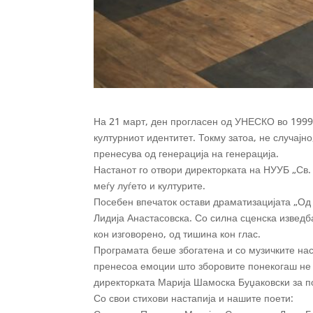
На 21 март, ден прогласен од УНЕСКО во 1999 
културниот идентитет. Токму затоа, не случајн
пренесува од генерација на генерација.
Настанот го отвори директорката на НУУБ „Св. 
меѓу луѓето и културите.
Посебен впечаток остави драматизацијата „Од
Лидија Анастасовска. Со силна сценска изведб
кон изговорено, од тишина кон глас.
Програмата беше збогатена и со музичките нас
пренесоа емоции што зборовите понекогаш не 
директорката Марија Шамоска Буџаковски за по
Со свои стихови настапија и нашите поети: