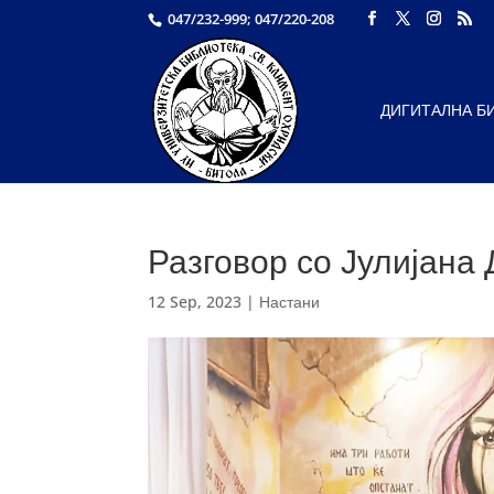
047/232-999; 047/220-208
ДИГИТАЛНА Б
Разговор со Јулијана
12 Sep, 2023
|
Настани