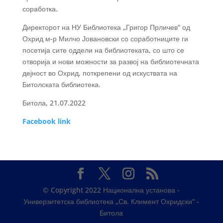
соработка.
Директорот на НУ Библиотека „Григор Прличев“ од
Охрид м-р Милчо Јовановски со соработниците ги
посетија сите оддели на библиотеката, со што се
отворија и нови можности за развој на библиотечната
дејност во Охрид, поткрепени од искуствата на
Битолската библиотека.
Битола, 21.07.2022
Facebook link
© Copyright 2022 Национална установа -
Универзитетска библиотека „Св. Климент Охридски“ -
Битола