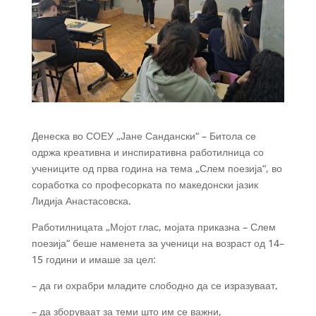
Денеска во СОЕУ „Јане Сандански“ – Битола се
одржа креативна и инспиративна работилница со
учениците од прва година на тема „Слем поезија“, во
соработка со професорката по македонски јазик
Лидија Анастасовска.
Работилницата „Мојот глас, мојата приказна – Слем
поезија“ беше наменета за ученици на возраст од 14–
15 години и имаше за цел:
– да ги охрабри младите слободно да се изразуваат,
– да зборуваат за теми што им се важни,