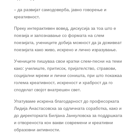
– да развијат самодоверба, јавно говорење и
креативност.
Преку интерактивен вовед, дискусија за тоа што е
поезија и запознавање со формата на слем
поезијата, учениците добија можност да ја доживеат
поезијата како живо, искрено и лично изразување.
Учениците пишуваа свои кратки слем-песни на теми
како: училиште, притисок, пријателство, стравови,
социјални мрежи и лични соништа, при што покажаа
голема креативност, искреност и храброст да го
споделат својот внатрешен свет.
Упатуваме искрена благодарност до професорката
Лидија Анастасовска за одличната соработка, како и
до директорката Билјана Јанкуловска за поддршката
и отвореноста кон вакви современи и креативни
образовни активности.