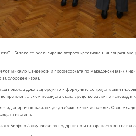
нски“ – Битола се реализираше втората креативна и инспиративна 
елот Михајло Свидерски и професорката по македонски јазик Лидија
 за слободен израз.
аш покажаа дека зад бројките и формулите се кријат моќни гласов
 во прв план, а слем поезијата стана средство за лична исповед и 
 – од енергични настапи до длабоки, лични исповеди. Овие млади 
 својата вистина.
ката Билјана Јанкуловска за поддршката и отвореноста кон вакви 