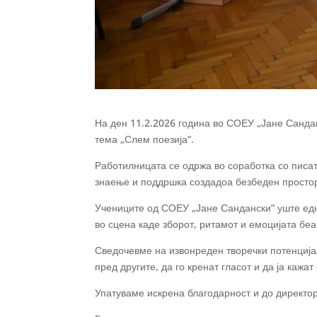
На ден 11.2.2026 година во СОЕУ „Јане Санда
тема „Слем поезија“.
Работилницата се одржа во соработка со писат
знаење и поддршка создадоа безбеден простор
Учениците од СОЕУ „Јане Сандански“ уште едн
во сцена каде зборот, ритамот и емоцијата беа
Сведочевме на извонреден творечки потенцијал
пред другите, да го кренат гласот и да ја кажат
Упатуваме искрена благодарност и до директор