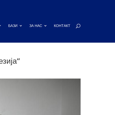
БАЗИ
ЗА НАС
КОНТАКТ
езија“