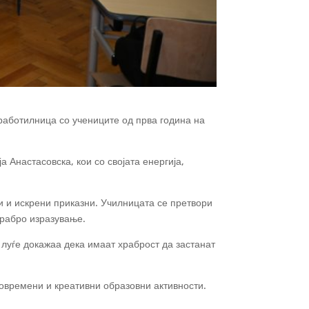
работилница со учениците од прва година на
 Анастасовска, кои со својата енергија,
и и искрени приказни. Училницата се претвори
храбро изразување.
луѓе докажаа дека имаат храброст да застанат
современи и креативни образовни активности.