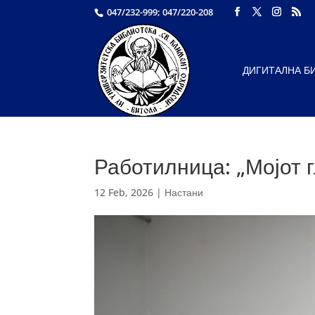
047/232-999; 047/220-208
ДИГИТАЛНА Б
Работилница: „Мојот г
12 Feb, 2026
|
Настани