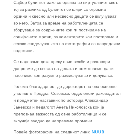
Сајбер булингот
иако се одвива во виртуелниот свет,
тој за разлика од булингот се шири со огромна
брзина и свесно или несвесно децата се вклучуваат
во него. Затоа за време на работилницата се
зборуваше за содржините кои ги постираме на
социјалните мрежи, за коментарите кои постираме и
секако споделувањето на фотографии со навредливи
содржини.
Се надеваме дека преку овие вежби и разговори
допревме до свеста на децата и помогнавме да ги
насочиме кон разумно размислување и делување.
Голема благодарност до директорот на ова основно
училиште Предраг Созовски, одделенски раководител
и предметен наставник по историја Александар
Јаневски и педагогот Анета Николовска кои ја
препознаа важноста од овие работилници и се
вклучија заедно да направиме промени.
Повеќе фотографии на следниот линк:
NUUB