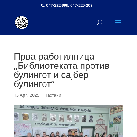
047/232-999; 047/220-208
Прва работилница
„Библиотеката против
булингот и сајбер
булингот“
15 Apr, 2025
|
Настани