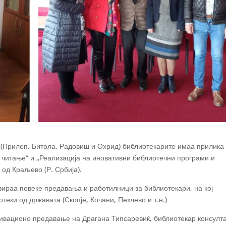
 (Прилеп, Битола, Радовиш и Охрид) библиотекарите имаа прилика
 читање“ и „Реализација на иновативни библиотечни програми и
од Краљево (Р. Србија).
зираа повеќе предавања и работилници за библиотекари, на кој
теки од државата (Скопје, Кочани, Пехчево и т.н.)
ивационо предавање на Драгана Типсаревиќ, библиотекар консулта