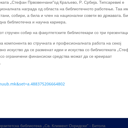
еката „Стефан Првовенчани“од Краљево, Р. Србија. Типсаревиќ е
ационалната награда од областа на библиотечното работење. Таа и
стани, собири, а била и член на национални совети во државата. Б
дна библиотечна и научна кариера.
от стручен собир на факултетските библиотекари со три презентац
 компонента во стручната и професионалната работа на секој
вно искуство да се разменат идеи и искуства со библиотеката „Сте
 со ограничени финансиски средства можат да се креираат
.
y=nuub.mk&set=a.488375206664802
рзитетска библиотека „Св. Климент Охридски“ - Битола