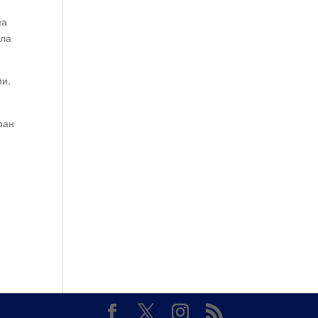
ма
ила
ии.
фан