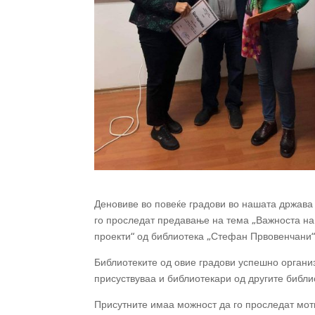
Деновиве во повеќе градови во нашата држава
го проследат предавање на тема „Важноста на
проекти“ од библиотека „Стефан Првовенчани“ 
Библиотеките од овие градови успешно органи
присуствуваа и библиотекари од другите библио
Присутните имаа можност да го проследат мот