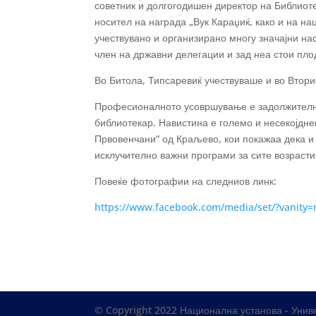
советник и долгогодишен директор на Библиот
носител на награда „Вук Караџиќ, како и на н
учествувано и организирано многу значајни на
член на државни делегации и зад неа стои пло
Во Битола, Типсаревиќ учествуваше и во Втори
Професионалното усовршување е задолжителна
библиотекар. Навистина е големо и несекојдне
Првовенчани“ од Краљево, кои покажаа дека и
исклучително важни програми за сите возрасти
Повеќе фотографии на следниов линк:
https://www.facebook.com/media/set/?vanit
© Copyright 2022 Национална установа - Униве