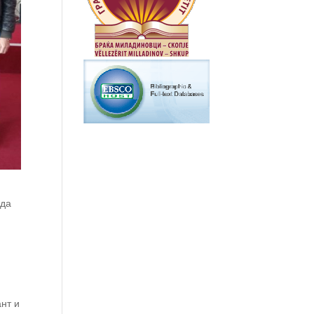
 да
нт и