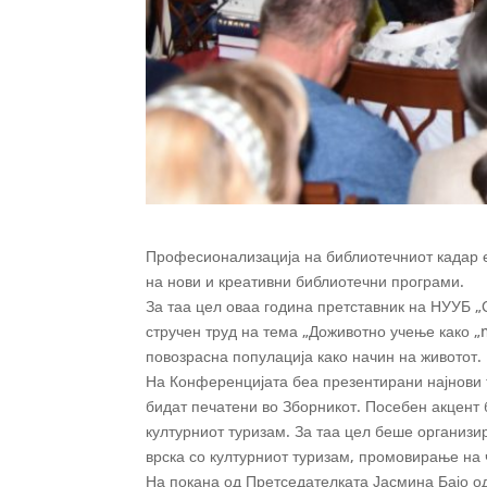
Професионализација на библиотечниот кадар е
на нови и креативни библиотечни програми.
За таа цел оваа година претставник на НУУБ 
стручен труд на тема „Доживотно учење како „
повозрасна популација како начин на животот.
На Конференцијата беа презентирани најнови 
бидат печатени во Зборникот. Посебен акцент 
културниот туризам. За таа цел беше организи
врска со културниот туризам, промовирање на 
На покана од Претседателката Јасмина Бајо од