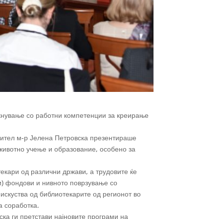
екнување со работни компетенции за креирање
дител м-р Јелена Петровска презентираше
оживотно учење и образование, особено за
екари од различни држави, а трудовите ќе
ни) фондови и нивното поврзување со
 искуства од библиотекарите од регионот во
а соработка.
ка ги претстави најновите програми на