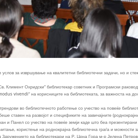
 услов за извршување на квалитетни библиотечни задачи, но и ст
„Св. Климент Охридски“ библиотекар советник и Програмски раково
modus vivendi“ на корисниците на библиотеката, за важноста на д
трендови во библиотечното работење со учество на повеќе библиот
беше ставен на развојот и спецификите на завичајните (роднокрај
ран и Панел со учество на повеќе земји каде што беа презентирани
читање, користење на роднокрајна библиотечна граѓа и можности з
 Здружението на библиотекари на Р. Црна Гора м-р Јелена Петровс