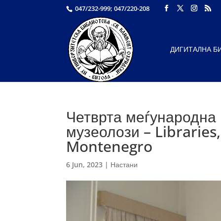
047/232-999; 047/220-208
ДИГИТАЛНА Б
Четврта меѓународна 
музеолози – Librarie
Montenegro
6 Jun, 2023
|
Настани