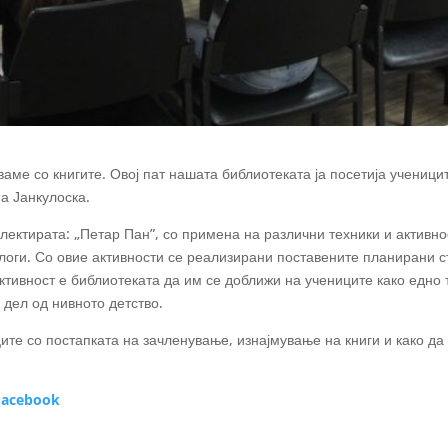
аме со книгите. Овој пат нашата библиотеката ја посетија учениц
на Јанкулоска.
ектирата: „Петар Пан”, со примена на различни техники и активнос
улоги. Со овие активности се реализирани поставените планирани
активност е библиотеката да им се доближи на учениците како едно 
 дел од нивното детство.
ите со постапката на зачленување, изнајмување на книги и како да
acebook