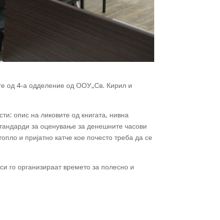
ите од 4-а одделение од ООУ„Св. Кирил и
ти: опис на ликовите од книгата, нивна
 стандарди за оценување за денешните часови
топло и пријатно катче кое почесто треба да се
 си го организираат времето за полесно и