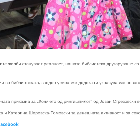
 сите желби стануваат реалност, нашата библиотека другаруваше с
рии во библиотеката, заедно уживавме додека ги украсувавме ново
ата приказна за „Коњчето од рингишпилот“ од Јован Стрезовски во
ка и Катерина Шеровска-Томовски за денешната активност и за сек
acebook