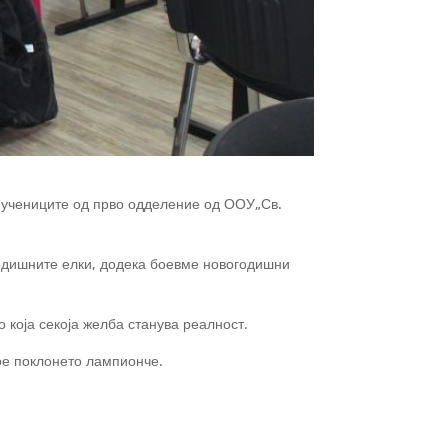
о учениците од прво одделение од ООУ„Св.
годишните елки, додека боевме новогодишни
 која секоја
желба станува реалност.
ое поклонето лампионче.