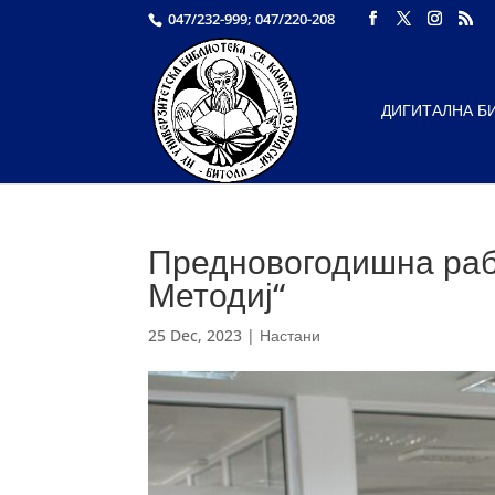
047/232-999; 047/220-208
ДИГИТАЛНА Б
Предновогодишна раб
Методиј“
25 Dec, 2023
|
Настани