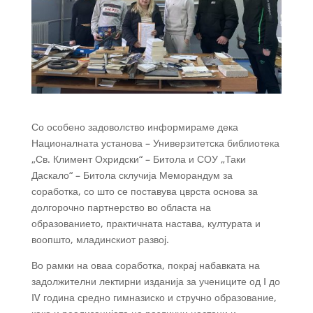
Со особено задоволство информираме дека
Националната установа – Универзитетска библиотека
„Св. Климент Охридски“ – Битола и СОУ „Таки
Даскало“ – Битола склучија
Меморандум за
соработка, со што се поставува цврста основа за
долгорочно партнерство во областа на
образованието, практичната настава, културата и
воопшто, младинскиот развој.
Во рамки на оваа соработка, покрај набавката на
задолжителни лектирни изданија за учениците од I до
IV година средно гимназиско и стручно образование,