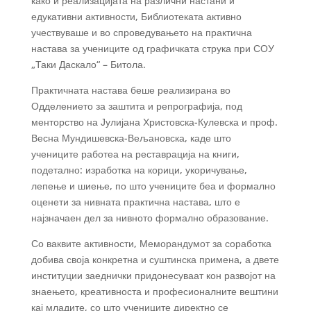
како и реализацијата на различни настани и
едукативни активности, Библиотеката активно
учествуваше и во спроведувањето на практична
настава за учениците од графичката струка при СОУ
„Таки Даскало“ – Битола.
Практичната настава беше реализирана во
Одделението за заштита и репрографија, под
менторство на Јулијана Христовска-Кулевска и проф.
Весна Мундишевска-Вељановска, каде што
учениците работеа на реставрација на книги,
подетално: изработка на корици, укоричување,
лепење и шиење, по што учениците беа и формално
оценети за нивната практична настава, што е
најзначаен дел за нивното формално образование.
Со ваквите активности, Меморандумот за соработка
добива своја конкретна и суштинска примена, а двете
институции заеднички придонесуваат кон развојот на
знаењето, креативноста и професионалните вештини
кај младите, со што учениците директно се