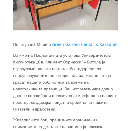
Почитуванa Мери и
Green Garden Centar & Rasadnik
Во име на Националната установа Универзитетска
библиотека „Св. Климент Охридски“ – Битола ја
изразуваме нашата најтопла благодарност за
воодушевувачките новогодишни аранжмани што ја
красат нашата библиотека за време на
новогодишните празници. Вашиот уметнички допир
донесе волшебна и празнична атмосфера во нашиот
простор, создавајќи пријатна средина на нашите
читатели и вработени.
Живописните бои, прецизните аранжмани и
вниманието на деталите навистина ја покажаа