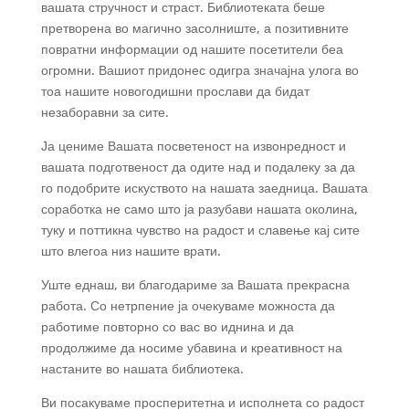
вашата стручност и страст. Библиотеката беше
претворена во магично засолниште, а позитивните
повратни информации од нашите посетители беа
огромни. Вашиот придонес одигра значајна улога во
тоа нашите новогодишни прослави да бидат
незаборавни за сите.
Ја цениме Вашата посветеност на извонредност и
вашата подготвеност да одите над и подалеку за да
го подобрите искуството на нашата заедница. Вашата
соработка не само што ја разубави нашата околина,
туку и поттикна чувство на радост и славење кај сите
што влегоа низ нашите врати.
Уште еднаш, ви благодариме за Вашата прекрасна
работа. Со нетрпение ја очекуваме можноста да
работиме повторно со вас во иднина и да
продолжиме да носиме убавина и креативност на
настаните во нашата библиотека.
Ви посакуваме просперитетна и исполнета со радост