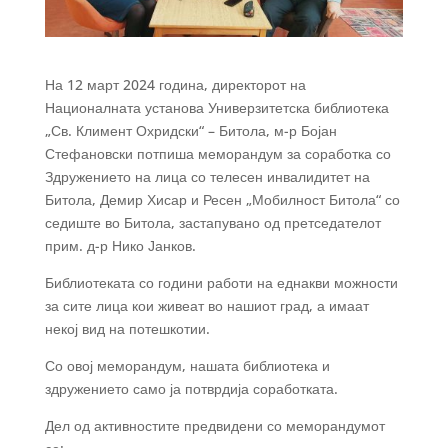
На 12 март 2024 година, директорот на
Националната установа Универзитетска библиотека
„Св. Климент Охридски“ – Битола, м-р Бојан
Стефановски потпиша меморандум за соработка со
Здружението на лица со телесен инвалидитет на
Битола, Демир Хисар и Ресен „Мобилност Битола“ со
седиште во Битола, застапувано од претседателот
прим. д-р Нико Јанков.
Библиотеката со години работи на еднакви можности
за сите лица кои живеат во нашиот град, а имаат
некој вид на потешкотии.
Со
овој меморандум, нашата библиотека и
здружението само ја потврдија соработката.
Дел од активностите предвидени со меморандумот