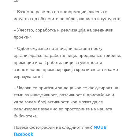
се:
– Взаемна размена на информации, знаења и
искуства од областите на образованието и културата;
– Учество, соработка и реализација на заеднички
проекти;
– Одбележување на значајни настани преку
организирање на работилници, предавања, трибини,
промоции и сл.; работилници за уметност и
занаетчиство, промовирајќи ја креативноста и само
изразувањето;
– Часови со приказни за деца кои се фокусираат на
теми за инклузивност, различност и прифаќање и
уште голем број активности кои можат да се
реализираат взаемно во просториите на нашата
библиотека.
Повеќе фотографии на следниот линк:
NUUB
facebook