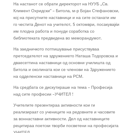
На настанот се обрати директорот на НУУБ „Св.
Климент Охридски“ – Битола, м-р Бојан Стефановски,
кој на присутните наставници и на сите останати им
го честита Денот на учителот, 5 октомври, посакувајќи
им плодна работа и понуди соработка со
библиотеката предвидена во меморандумот.
На заедничкото потпишување присуствуваа
претседателот на здружението Наташа Тодоровска и
дваесеттина наставници од основни училишта од
Битола и околината кои се членови на Здружението
на одделенски наставници на РСМ.
На средбата се дискутираше на тема – Професија
над сите професии –УЧИТЕЛ !
Учителите презентираа активности кои ги
реализираат со учениците на редовните и часовите
за воннаставни активности. Дел од наставниците
рецитираа поетски творби посветени на професијата
УЧИТЕЛ.