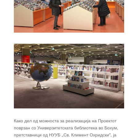
Како дел од можноста за реализација на Проектот
поврзан со Универзитетската библиотека во Бохум,
претставници од НУУБ „Св. Климент Охридски“, ја