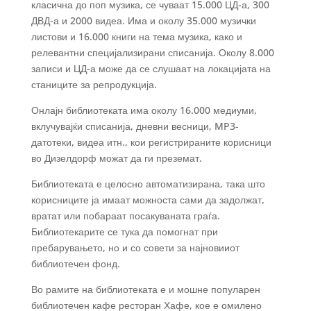
класична до поп музика, се чуваат 15.000 ЦД-а, 300
ДВД-а и 2000 видеа. Има и околу 35.000 музички
листови и 16.000 книги на тема музика, како и
релевантни специјализирани списанија. Околу 8.000
записи и ЦД-а може да се слушаат на локацијата на
станиците за репродукција.
Онлајн библиотеката има околу 16.000 медиуми,
вклучувајќи списанија, дневни весници, MP3-
датотеки, видеа итн., кои регистрираните корисници
во Дизелдорф можат да ги преземат.
Библиотеката е целосно автоматизирана, така што
корисниците ја имаат можноста сами да задолжат,
вратат или побараат посакуваната граѓа.
Библиотекарите се тука да помогнат при
пребарувањето, но и со совети за најновииот
библиотечен фонд.
Во рамите на библиотеката е и мошне популарен
библиотечен кафе ресторан Хафе, кое е омилено