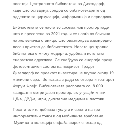
посетија Централната библиотека во Дизелдорф,
каде што остварија средба со библиотекарите од
одделите за циркулација, информација и периодика.
Библиотеката се наоѓа во сосема нов простор каде
што е преселена во 2021 год. и се наоѓа во близина
на железничка станица, што овозможува извонредно
лесен пристап до библиотеката. Новата централна
библиотека е многу модерна, удобна и исто така
енергетски одржлива. Се снабдува со енергија преку
фотоволтаичен систем на покривот. Градот
Дизелдорф во проектот инвестираше вкупно околу 19
милиони евра. Во истата зграда се отвора и театарот
Форум Фрејс. Библиотеката располага со 8.000
квадратни метри јавен простор, вклучувајќи книги,
ЦД-а, ДВД-а, игри, дигитални медиуми и листови.
Посетителите добиваат услуги и совети на три
информативни точки и од мобилните вработени.
Музичката колекција опфаќа широк спектар од