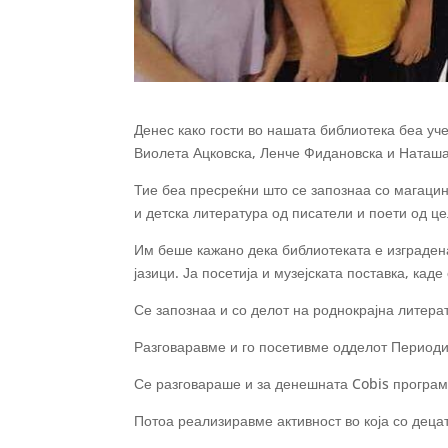
Денес како гости во нашата библиотека беа уч
Виолета Ацковска, Ленче Фидановска и Наташа
Тие беа пресреќни што се запознаа со магацин
и детска литература од писатели и поети од це
Им
беше кажано дека библиотеката е изградена
јазици. Ја посетија и музејската поставка, к
Се запознаа и со делот на роднокрајна литера
Разговаравме и го посетивме одделот Периодика
Се разговараше и за денешната Cobis програма
Потоа реализиравме активност во која со деца