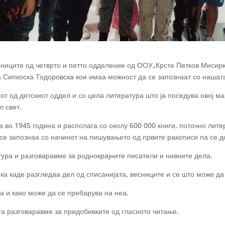
ениците од четврто и петто одделение од ООУ„Крсте Петков Мисирко
 Сипкоска Тодоровска кои имаа можност да се запознаат со нашат
от од детскиот оддел и со цела литература што ја поседува овој м
л свет.
 во 1945 година и располага со околу 600 000 книги, поточно лите
аде се запознаа со начинот на пишувањето од првите ракописи па с
тура и разговаравме за роднокрајните писатели и нивните дела.
 каде разгледаа дел од списанијата, весниците и се што може да с
 и како може да се пребарува на неа.
та разговаравме за придобивките од гласното читање.