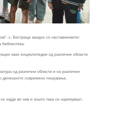
в“- с. Бистрица заедно со наставничките:
а библиотека.
агацин како енциклопедии од различни области
ратура од различни области и на различни
е до денешното современо пишување.
е најде во нив и зошто така се нарекуваат.