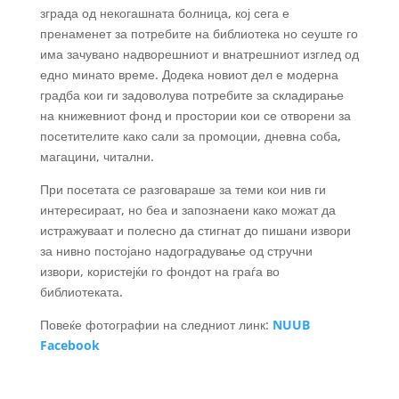
зграда од некогашната болница, кој сега е
пренаменет за потребите на библиотека но сеуште го
има зачувано надворешниот и внатрешниот изглед од
едно минато време. Додека новиот дел е модерна
градба кои ги задоволува потребите за складирање
на книжевниот фонд и простории кои се отворени за
посетителите како сали за промоции, дневна соба,
магацини, читални.
При посетата се разговараше за теми кои нив ги
интересираат, но беа и запознаени како можат да
истражуваат и полесно да стигнат до пишани извори
за нивно постојано надоградување од стручни
извори, користејќи го фондот на граѓа во
библиотеката.
Повеќе фотографии на следниот линк:
NUUB
Facebook