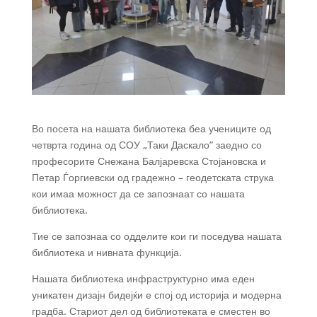
Во посета на нашата библиотека беа учениците од
четврта година од СОУ „Таки Даскало” заедно со
професорите Снежана Балјаревска Стојановска и
Петар Ѓоргиевски од градежно – геодетската струка
кои имаа можност да се запознаат со нашата
библиотека.
Тие се запознаа со одделите кои ги поседува нашата
библиотека и нивната функција.
Нашата библиотека инфраструктурно има еден
уникатен дизајн бидејќи е спој од историја и модерна
градба. Стариот дел од библиотеката е сместен во