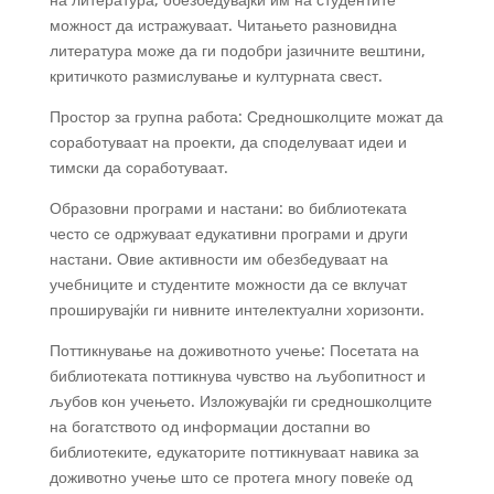
можност да истражуваат. Читањето разновидна
литература може да ги подобри јазичните вештини,
критичкото размислување и културната свест.
Простор за групна работа: Средношколците можат да
соработуваат на проекти, да споделуваат идеи и
тимски да соработуваат.
Образовни програми и настани: во библиотеката
често се одржуваат едукативни програми и други
настани. Овие активности им обезбедуваат на
учебниците и студентите можности да се вклучат
проширувајќи ги нивните интелектуални хоризонти.
Поттикнување на доживотното учење: Посетата на
библиотеката поттикнува чувство на љубопитност и
љубов кон учењето. Изложувајќи ги средношколците
на богатството од информации достапни во
библиотеките, едукаторите поттикнуваат навика за
доживотно учење што се протега многу повеќе од