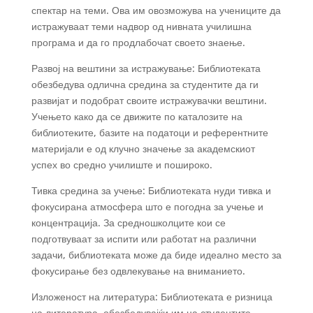
спектар на теми. Ова им
овозможува на учениците да
истражуваат теми надвор од нивната училишна
програма и да го продлабочат своето знаење.
Развој на вештини за истражување: Библиотеката
обезбедува одлична средина за студентите да ги
развијат и подобрат своите истражувачки вештини.
Учењето како да се движите по каталозите на
библиотеките, базите на податоци и референтните
материјали е од клучно значење за академскиот
успех во средно училиште и пошироко.
Тивка средина за учење: Библиотеката нуди тивка и
фокусирана атмосфера што е погодна за учење и
концентрација. За средношколците кои се
подготвуваат за испити или работат на различни
задачи, библиотеката може да биде идеално место за
фокусирање без одвлекување на вниманието.
Изложеност на литература: Библиотеката е ризница
на литература, обезбедувајќи им на студентите