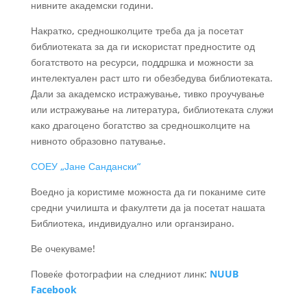
нивните академски години.
Накратко, средношколците треба да ја посетат
библиотеката за да ги искористат предностите од
богатството на ресурси, поддршка и можности за
интелектуален раст што ги обезбедува библиотеката.
Дали за академско истражување, тивко проучување
или истражување на литература, библиотеката служи
како драгоцено богатство за средношколците на
нивното образовно патување.
СОЕУ „Јане Сандански“
Воедно ја користиме можноста да ги поканиме сите
средни училишта и факултети да ја посетат нашата
Библиотека, индивидуално или органзирано.
Ве очекуваме!
Повеќе фотографии на следниот линк:
NUUB
Facebook