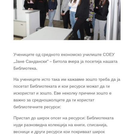
Учениците од средното економско училиште СОЕУ
„Јане Сандански“ – Битола вчера ја посетија нашата
Библиотека.
На учениците исто така им кажавме зошто треба да ја
посетат Библиотеката и кои ресурси можат да ги
искористат и зошто. Еве неколку причини зошто е
важно за средношколците да ги користат
библиотечните ресурси:
Пристап до широк опсег на ресурси: Библиотеката
нуди разновидна колекција на книги, списанија,
весници и други ресурси кои покриваат широк