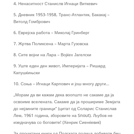
4. Ненаситност Станислв Игнаци Виткевич
5. Дневник 1953-1958, Транс-Атлантик, Бакакај –
Витолд Гомбрович
6. Еврејска работа – Миколај Гринберг
7. Жртва Поликсена – Марта Гузовска
8. Сите војни на Лара – Војќех Јагелски
9. Уште еден ден живот, Империјата – Ришард
Капушќињски
10. Соња – Игнаци Карпович и још многу други…
„Морам да ви кажам дека воопшто не сакаме да ја
освоиме вселената. Сакаме да ја прошириме Земјата
до нејзините граници“ (цитат од Соларис Станислав
Лем, 1961 година, зборовите на Snout). Љубов не
изедначува со боговите! (Хенрик Сиенќевиќ)
За прочитани книги од Полската полица добивате беџ