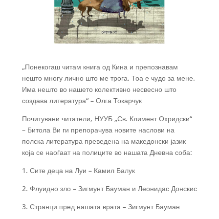
„Понекогаш читам книга од Кина и препознавам
нешто многу лично што ме трога. Тоа е чудо за мене.
Има нешто во нашето колективно несвесно што
создава литература“ – Олга Токарчук
Почитувани читатели, НУУБ „Св. Климент Охридски“
– Битола Ви ги препорачува новите наслови на
полска литература преведена на македонски јазик
која се наоѓаат на полиците во нашата Дневна соба:
1. Сите деца на Луи – Камил Балук
2. Флуидно зло – Зигмунт Бауман и Леонидас Донскис
3.
Странци пред нашата врата – Зигмунт Бауман