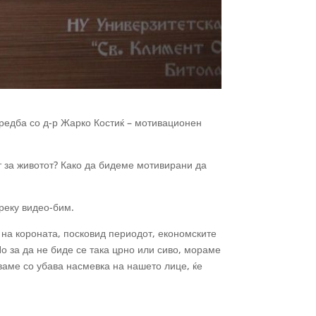
редба со д-р Жарко Костиќ – мотивационен
т за животот? Како да бидеме мотивирани да
реку видео-бим.
 на короната, посковид периодот, економските
 Но за да не биде се така црно или сиво, мораме
уваме со убава насмевка на нашето лице, ќе