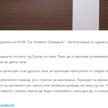
разник на НУУБ “Св. Климент Охридски“ – Битола вчера се одржа с
вањето гостинот од Скопје на тема “Како да го вратиме оптимизмо
е во двете сали.
за промоции, а во другата сала за промоции присутните го
следеа п
рбулентен период, кој е стресен за многумина. Периодот за време
ел од причините кои свесно или несвесно влијаеја на секој од нас.
 животот, нашите мисли да бидат позитивни и секој ден да го почн
acebook