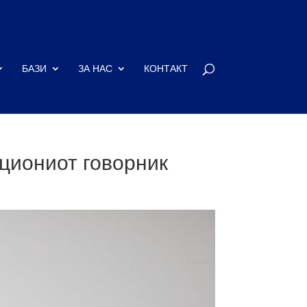
БАЗИ
ЗА НАС
КОНТАКТ
циониот говорник