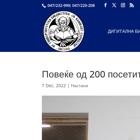
047/232-999; 047/220-208
ДИГИТАЛНА Б
Повеќе од 200 посети
7 Dec, 2022
|
Настани