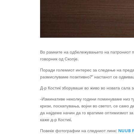
Во рамките на одбележувањето на патрониот п
говорник од Скопје.
Поради големиот интерес за следење на преда
размислуваме позитивно?“ настанот се одвиваш
Д-р Костиќ зборуваше во живо во новата сала 
-Изминативе неколку години поминуваме низ ту
кризи, поскапувања, војни во светот, се само д
да најдеме начин да го вратиме оптимизмот за
каже д-р Костиќ.
Повеќе фотографии на следниот линк:
NUUB F