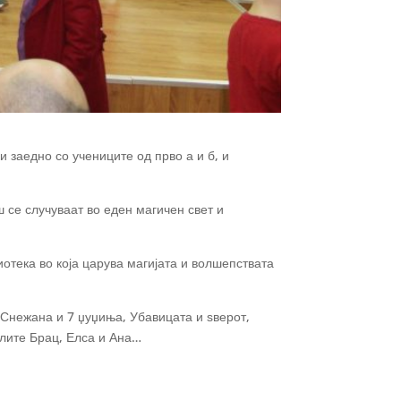
 заедно со учениците од прво а и б, и
 се случуваат во еден магичен свет и
отека во која царува магијата и волшепствата
: Снежана и 7 џуџиња, Убавицата и ѕверот,
клите Брац, Елса и Ана…