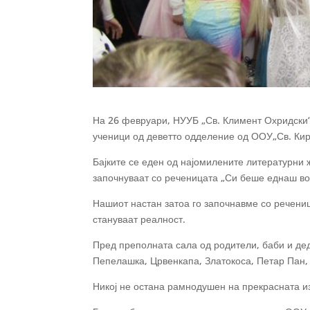
На 26 февруари, НУУБ „Св. Климент Охридски“ 
ученици од деветто одделение од ООУ„Св. Кир
Бајките се еден од најомилените литературни 
започнуваат со реченицата „Си беше еднаш в
Нашиот настан затоа го започнавме со речениц
стануваат реалност.
Пред преполната сала од родители, баби и дедо
Пепелашка, Црвенкапа, Златокоса, Петар Пан,
Никој не остана рамнодушен на прекрасната и