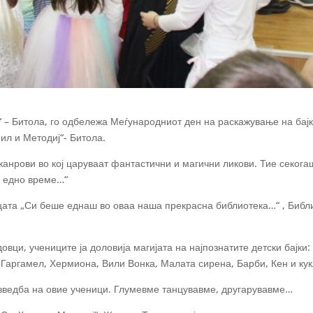
– Битола, го одбележа Меѓународниот ден на раскажување на бајки
ил и Методиј“- Битола.
жанрови во кој царуваат фантастични и магични ликови. Тие секогаш
о едно време…“
ата „Си беше еднаш во оваа наша прекрасна библиотека…“ , Библи
вци, учениците ја доловија магијата на најпознатите детски бајки
 Гаргамел, Хермиона, Вили Вонка, Малата сирена, Барби, Кен и ку
зведба на овие ученици. Глумевме танцувавме, другарувавме…