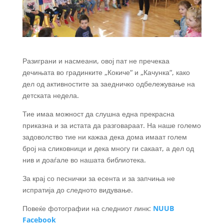
Разиграни и насмеани, овој пат не пречекаа
дечињата во градинките „Кокиче“ и „Качунка“, како
дел од активностите за заедничко одбележување на
детската недела.
Тие имаа можност да слушна една прекрасна
приказна и за истата да разговараат. На наше големо
задоволство тие ни кажаа дека дома имаат голем
број на сликовници и дека многу ги сакаат, а дел од
нив и доаѓале во нашата библиотека.
За крај со песнички за есента и за запчиња не
испратија до следното видување.
Повеќе фотографии на следниот линк:
NUUB
Facebook