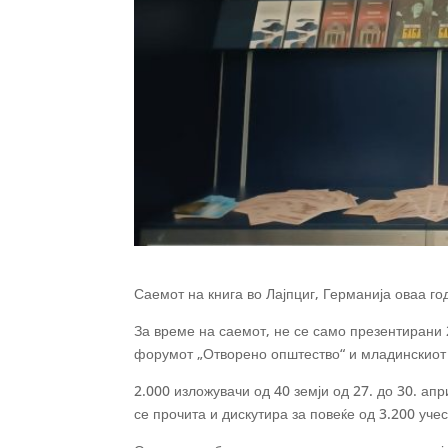
Саемот на книга во Лајпциг, Германија оваа го
За време на саемот, не се само презентирани 2
форумот „Отворено општество“ и младинскиот к
2.000 изложувачи од 40 земји од 27. до 30. ап
се прочита и дискутира за повеќе од 3.200 уче