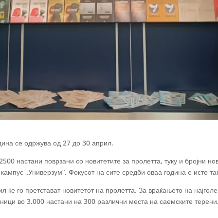
дина се одржува од 27 до 30 април.
500 настани поврзани со новитетите за пролетта, туку и бројни но
ампус „Универзум“. Фокусот на сите средби оваа година е исто так
рил ќе го претстават новитетот на пролетта. За враќањето на
најгол
сници во 3.000 настани на 300 различни места на саемските терени, 