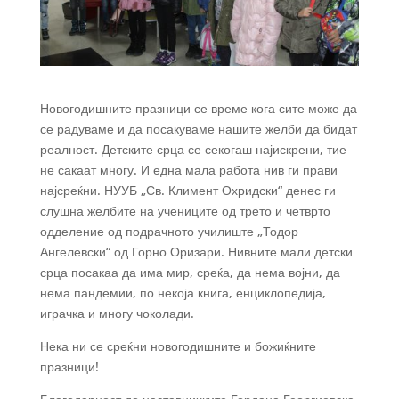
Новогодишните празници се време кога сите може да
се радуваме и да посакуваме нашите желби да бидат
реалност. Детските срца се секогаш најискрени, тие
не сакаат многу. И една мала работа нив ги прави
најсреќни. НУУБ „Св. Климент Охридски“ денес ги
слушна желбите на учениците од трето и четврто
одделение од подрачното училиште „Тодор
Ангелевски“ од Горно Оризари. Нивните мали детски
срца посакаа да има мир, среќа, да нема војни, да
нема пандемии, по некоја книга, енциклопедија,
играчка и многу чоколади.
Нека ни се среќни новогодишните и божиќните
празници!