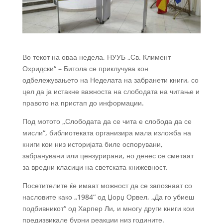
Во текот на оваа недела, НУУБ „Св. Климент
Охридски“ – Битола се приклучува кон
одбележувањето на Неделата на забранети книги, со
цел да ја истакне важноста на
слободата на читање и
правото на пристап до информации.
Под мотото „Слободата да се чита е слобода да се
мисли“, библиотеката организира мала изложба на
книги кои низ историјата биле оспорувани,
забранувани или цензурирани, но денес се сметаат
за вредни класици на светската книжевност.
Посетителите ќе имаат можност да се запознаат со
насловите како „1984“ од Џорџ Орвел, „Да го убиеш
подбивникот“ од Харпер Ли, и многу други книги кои
предизвикале бурни реакции низ годините.