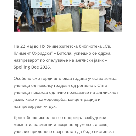
На 22 мај во НУ Универзитетска библиотека „Св.
Климент Охридски“ – Битола, успешно се одржа
натпреварот по спелување на англиски јазик –
Spelling Bee 2026.
Особено сме горди што оваа година учество земаа
ученици од неколку градови од регионот. Сите
ученици покажаа одлично познавање на англискиот
јазик, како и самодоверба, концентрација и
натпреварувачки дух.
Денот беше исполнет со енергија, возбудливи
моменти, насмевки и искрено дружење, а секој
учесник придонесе овој настан да биде вистинска