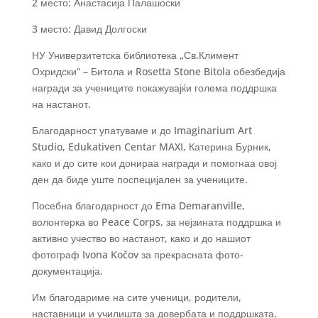
2 место: Анастасија Палашоски
3 место: Давид Долгоски
НУ Универзитетска библиотека „Св.Климент
Охридски“ – Битола и Rosetta Stone Bitola обезбедија
награди за учениците покажувајќи голема поддршка
на настанот.
Благодарност упатуваме и до Imaginarium Art
Studio, Edukativen Centar MAXI, Катерина Бурник,
како и до сите кои донираа награди и помогнаа овој
ден да биде уште поспецијален за учениците.
Посебна благодарност до Ema Demaranville,
волонтерка во Peace Corps, за нејзината поддршка и
активно учество во настанот, како и до нашиот
фотограф Ivona Kočov за прекрасната фото-
документација.
Им благодариме на сите ученици, родители,
наставници и училишта за довербата и поддршката.