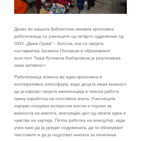
Денес во нашата библиотека имавме креативна
работилница со учениците од четврто одделение од
ООУ „Даме Груев“ – Битола, кои со својата
наставничка Јасмина Поповски и образовниот
асистент Тања Котевска-Бабаровска ја реализираа
оваа активност.
Работилница помина во една креативна и
инспиративна атмосфера, каде децата имаа можност
да ја изразат својата имагинација и тимска работа
преку изработка на сопствена книга. Учесниците
најпрво пишуваа интересни мисли и пораки за
важноста на книгата, внесувајќи дел од своите идеи и
чувства на хартија. Потоа работеа на компјутер, каде
учеа како да ја уредат содржината, да ги обликуваат
текстовите и да ја подготват книгата за печатење.