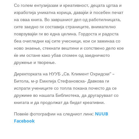
Со голем ентузијазам и креативност, децата цртаа и
изработија уникатна корица, давајќи ѝ посебен печат
на оваа книга. Во завршниот дел од работилницата,
сите заедно ги составија страниците, внимателно
поврзувајќи ги во една целина. Гордоста и радоста
беа очигледни кај сите учесници, кои си заминаа со
ново знаење, стекнати вештини и сопствено дело кое
ќе им остане како убав спомен од заедничкото
дружење и творење.
Директорката на НУУБ „Св. Климент Охридски“ –
Битола, м-р Емилија Стефановска- Давкова ги
испрати учениците со топла покана почесто да се
дружиме во нашата Библиотека, да другаруваат со
книгата и да продолжат да бидат креативни.
Повеќе фотографии на следниот линк:
NUUB
Facebook